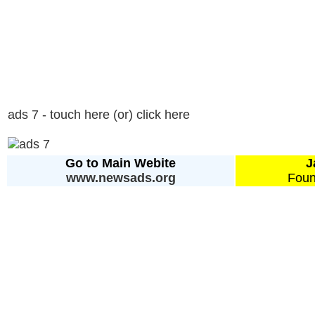
ads 7 - touch here (or) click here
Go to Main Webite
J
www.newsads.org
Foun