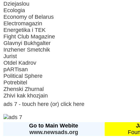
Dziejaslou
Ecologia
Economy of Belarus
Electromagazin
Energetika i TEK
Fight Club Magazine
Glavnyi Bukhgalter
Inzhener Smetchik
Jurist
Otdel Kadrov
pARTisan
Political Sphere
Potrebitel
Zhenski Zhurnal
Zhivi kak khozjain
ads 7 - touch here (or) click here
Go to Main Webite
J
www.newsads.org
Foun