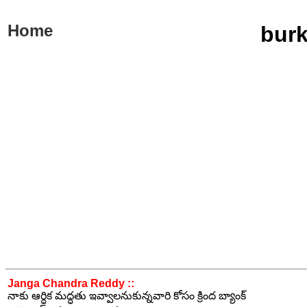
Home
burk
Janga Chandra Reddy ::
నాకు ఆర్ధిక మద్ధతు ఇవ్వాలనుకున్నవారి కోసం క్రింద బ్యాంక్