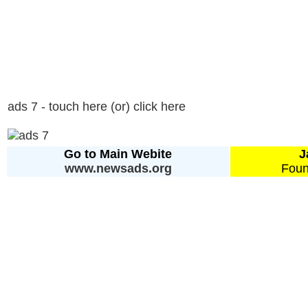
ads 7 - touch here (or) click here
Go to Main Webite
J
www.newsads.org
Foun