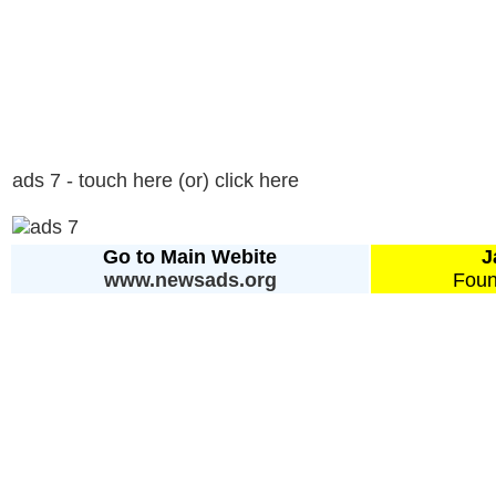
ads 7 - touch here (or) click here
Go to Main Webite
J
www.newsads.org
Foun