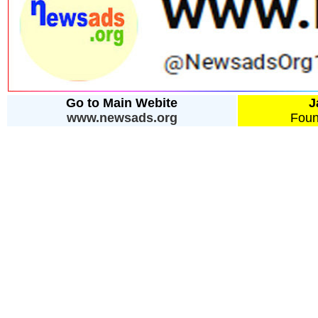
Go to Main Webite
J
www.newsads.org
Foun