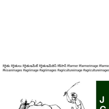
#రైతు #రైతులు #రైతుఇమేజ్ #రైతుఇమేజెస్ #కిసాన్ #farmer #farmerimage #far
#kisanimages #agriimage #agriimages #agricultureimage #agricultureimage