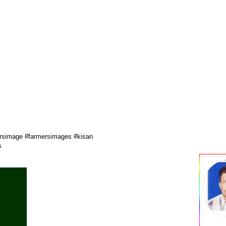
mersimage #farmersimages #kisan
s