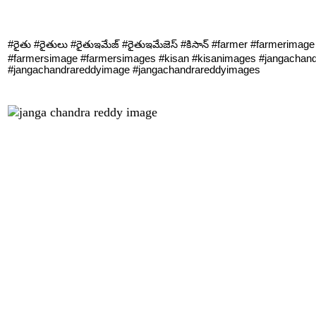
#రైతు #రైతులు #రైతుఇమేజ్ #రైతుఇమేజెస్ #కిసాన్ #farmer #farmerimage
#farmersimage #farmersimages #kisan #kisanimages #jangachan
#jangachandrareddyimage #jangachandrareddyimages