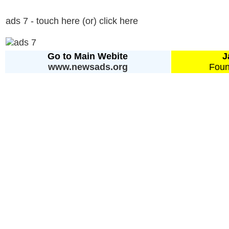
ads 7 - touch here (or) click here
Go to Main Webite
J
www.newsads.org
Foun