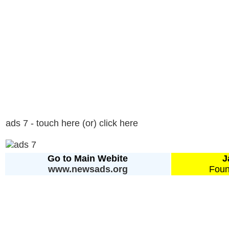
ads 7 - touch here (or) click here
Go to Main Webite
J
www.newsads.org
Foun