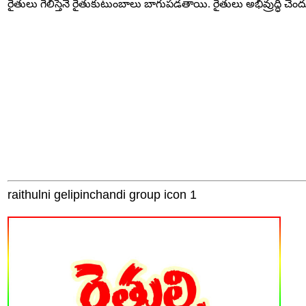
రైతులు గెలిస్తేనే రైతుకుటుంబాలు బాగుపడతాయి. రైతులు అభివ్రుద్ధి చెం
raithulni gelipinchandi group icon 1