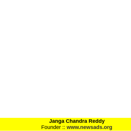
Janga Chandra Reddy
Founder ::
www.newsads.org