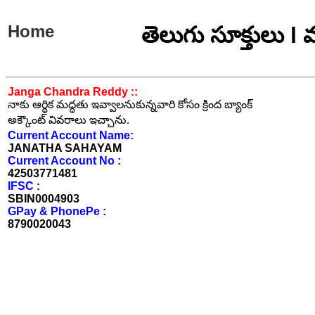
Home
తెలుగు సూక్తులు l
Janga Chandra Reddy ::
నాకు ఆర్ధిక మద్ధతు ఇవ్వాలనుకున్నవారి కోసం క్రింద బ్యాంక్
అక్కౌంట్ వివరాలు ఇచ్చాను.
Current Account Name:
JANATHA SAHAYAM
Current Account No :
42503771481
IFSC :
SBIN0004903
GPay & PhonePe :
8790020043