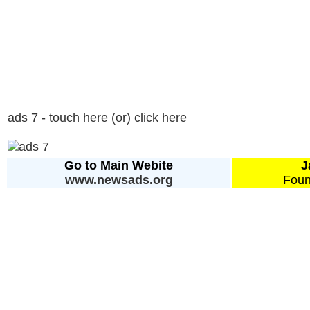
ads 7 - touch here (or) click here
Go to Main Webite
J
www.newsads.org
Foun