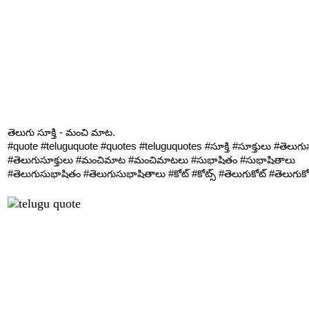
తెలుగు సూక్తి - మంచి మాట.
#quote #teluguquote #quotes #teluguquotes #సూక్తి #సూక్తులు #తెలుగుసూ
#తెలుగుసూక్తులు #మంచిమాట #మంచిమాటలు #సుభాషితం #సుభాషితాలు
#తెలుగుసుభాషితం #తెలుగుసుభాషితాలు #కోట్ #కోట్స్ #తెలుగుకోట్ #తెలుగుకోట