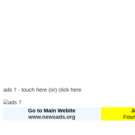
ads 7 - touch here (or) click here
Go to Main Webite
J
www.newsads.org
Foun