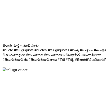
తెలుగు సూక్తి - మంచి మాట.
#quote #teluguquote #quotes #teluguquotes #సూక్తి #సూక్తులు #తెలుగుసూ
#తెలుగుసూక్తులు #మంచిమాట #మంచిమాటలు #సుభాషితం #సుభాషితాలు
#తెలుగుసుభాషితం #తెలుగుసుభాషితాలు #కోట్ #కోట్స్ #తెలుగుకోట్ #తెలుగుకోట