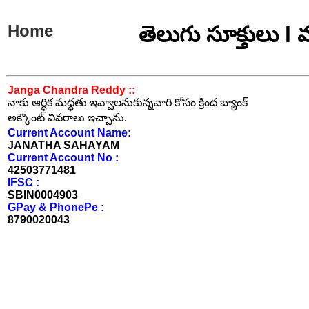
Home
తెలుగు సూక్తులు l
Janga Chandra Reddy ::
నాకు ఆర్ధిక మద్ధతు ఇవ్వాలనుకున్నవారి కోసం క్రింద బ్యాంక్
అక్కౌంట్ వివరాలు ఇచ్చాను.
Current Account Name:
JANATHA SAHAYAM
Current Account No :
42503771481
IFSC :
SBIN0004903
GPay & PhonePe :
8790020043