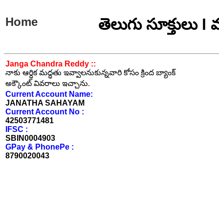
Home
తెలుగు సూక్తులు l
Janga Chandra Reddy ::
నాకు ఆర్ధిక మద్ధతు ఇవ్వాలనుకున్నవారి కోసం క్రింద బ్యాంక్
అక్కౌంట్ వివరాలు ఇచ్చాను.
Current Account Name:
JANATHA SAHAYAM
Current Account No :
42503771481
IFSC :
SBIN0004903
GPay & PhonePe :
8790020043