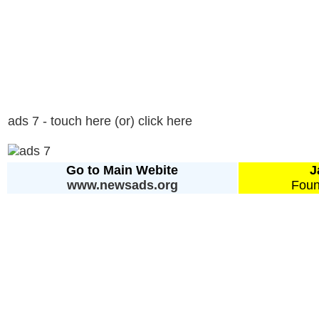
ads 7 - touch here (or) click here
Go to Main Webite
J
www.newsads.org
Foun