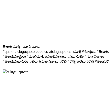
తెలుగు సూక్తి - మంచి మాట.
#quote #teluguquote #quotes #teluguquotes #సూక్తి #సూక్తులు #తెలుగుసూ
#తెలుగుసూక్తులు #మంచిమాట #మంచిమాటలు #సుభాషితం #సుభాషితాలు
#తెలుగుసుభాషితం #తెలుగుసుభాషితాలు #కోట్ #కోట్స్ #తెలుగుకోట్ #తెలుగుకోట