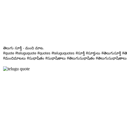
తెలుగు సూక్తి - మంచి మాట.
#quote #teluguquote #quotes #teluguquotes #సూక్తి #సూక్తులు #తెలుగుసూక్తి 
#మంచిమాటలు #సుభాషితం #సుభాషితాలు #తెలుగుసుభాషితం #తెలుగుసుభాషితాలు #కోట్