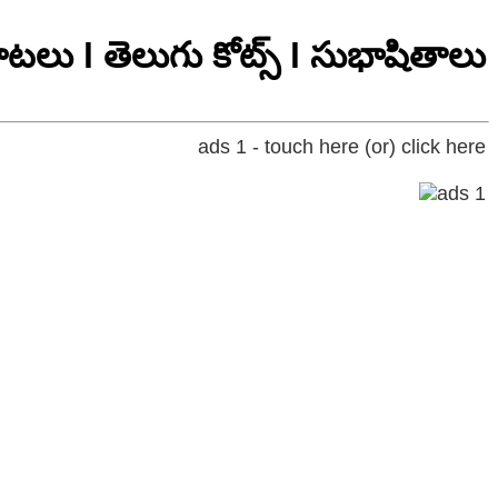
టలు l తెలుగు కోట్స్ l సుభాషితాలు
ads 1 - touch here (or) click here