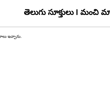
తెలుగు సూక్తులు l మంచి మా
వరాలు ఇచ్చాను.