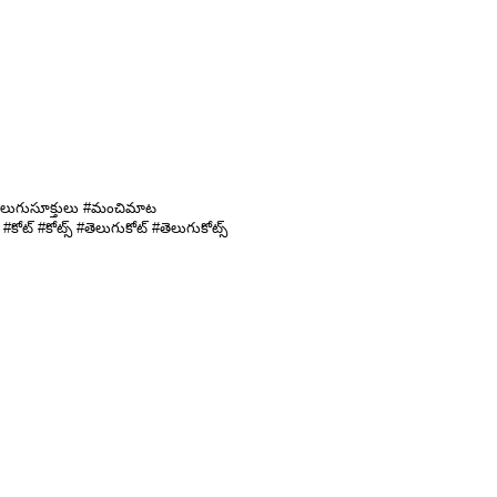
#తెలుగుసూక్తులు #మంచిమాట
 #కోట్స్ #తెలుగుకోట్ #తెలుగుకోట్స్