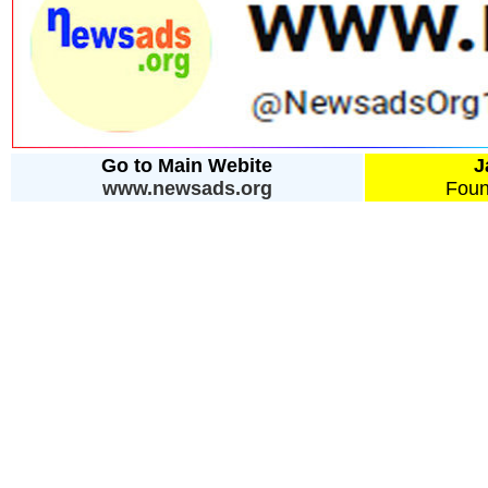
Go to Main Webite
J
www.newsads.org
Foun