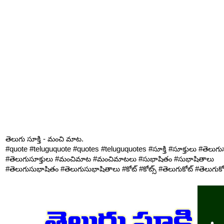
తెలుగు సూక్తి - మంచి మాట.
#quote #teluguquote #quotes #teluguquotes #సూక్తి #సూక్తులు #తెలుగుసూ
#తెలుగుసూక్తులు #మంచిమాట #మంచిమాటలు #సుభాషితం #సుభాషితాలు
#తెలుగుసుభాషితం #తెలుగుసుభాషితాలు #కోట్ #కోట్స్ #తెలుగుకోట్ #తెలుగుకోట