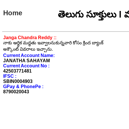
Home
తెలుగు సూక్తులు l
Janga Chandra Reddy ::
నాకు ఆర్ధిక మద్ధతు ఇవ్వాలనుకున్నవారి కోసం క్రింద బ్యాంక్
అక్కౌంట్ వివరాలు ఇచ్చాను.
Current Account Name:
JANATHA SAHAYAM
Current Account No :
42503771481
IFSC :
SBIN0004903
GPay & PhonePe :
8790020043