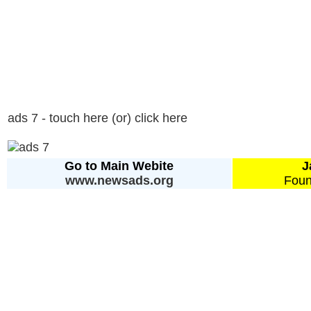
ads 7 - touch here (or) click here
Go to Main Webite
J
www.newsads.org
Foun