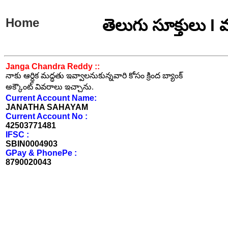
Home
తెలుగు సూక్తులు l
Janga Chandra Reddy ::
నాకు ఆర్ధిక మద్ధతు ఇవ్వాలనుకున్నవారి కోసం క్రింద బ్యాంక్
అక్కౌంట్ వివరాలు ఇచ్చాను.
Current Account Name:
JANATHA SAHAYAM
Current Account No :
42503771481
IFSC :
SBIN0004903
GPay & PhonePe :
8790020043