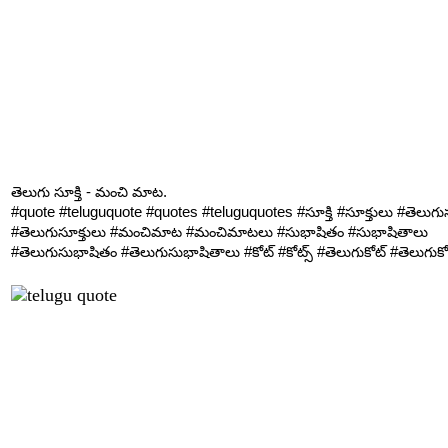
తెలుగు సూక్తి - మంచి మాట.
#quote #teluguquote #quotes #teluguquotes #సూక్తి #సూక్తులు #తెలుగుసూ
#తెలుగుసూక్తులు #మంచిమాట #మంచిమాటలు #సుభాషితం #సుభాషితాలు
#తెలుగుసుభాషితం #తెలుగుసుభాషితాలు #కోట్ #కోట్స్ #తెలుగుకోట్ #తెలుగుకోట