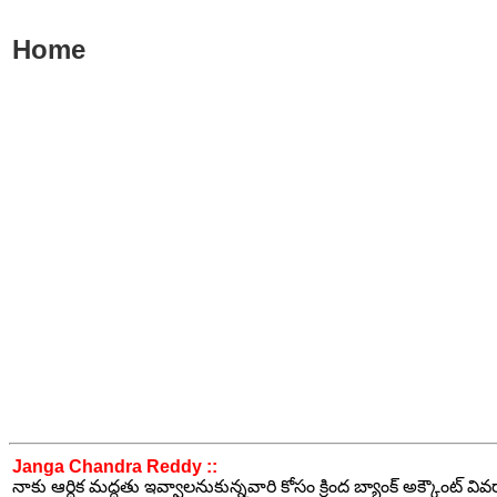
Home
Janga Chandra Reddy ::
నాకు ఆర్ధిక మద్ధతు ఇవ్వాలనుకున్నవారి కోసం క్రింద బ్యాంక్ అక్కౌంట్ వి