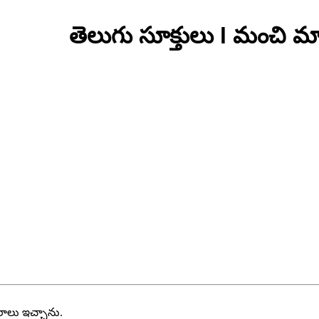
తెలుగు సూక్తులు l మంచి మా
వరాలు ఇచ్చాను.