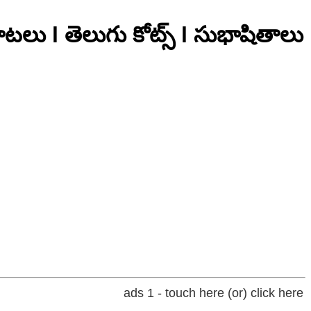
టలు l తెలుగు కోట్స్ l సుభాషితాలు
ads 1 - touch here (or) click here