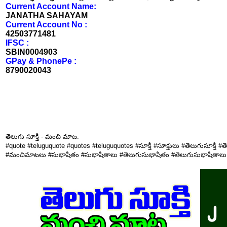
Current Account Name:
JANATHA SAHAYAM
Current Account No :
42503771481
IFSC :
SBIN0004903
GPay & PhonePe :
8790020043
తెలుగు సూక్తి - మంచి మాట.
#quote #teluguquote #quotes #teluguquotes #సూక్తి #సూక్తులు #తెలుగుసూక్తి 
#మంచిమాటలు #సుభాషితం #సుభాషితాలు #తెలుగుసుభాషితం #తెలుగుసుభాషితాలు #కోట్