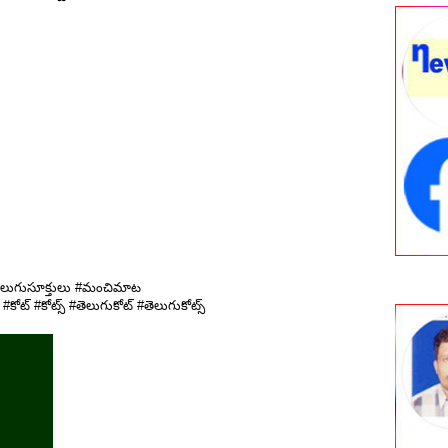
#తెలుగుసూక్తులు #మంచిమాట
 #కోట్స్ #తెలుగుకోట్ #తెలుగుకోట్స్