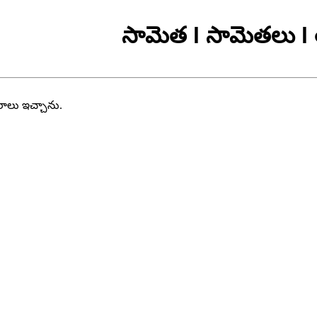
సామెత l సామెతలు l 
వరాలు ఇచ్చాను.