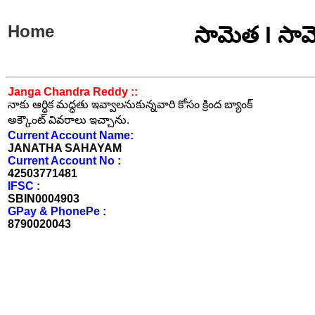
Home
సామెత l సామ
Janga Chandra Reddy ::
నాకు ఆర్ధిక మద్ధతు ఇవ్వాలనుకున్నవారి కోసం క్రింద బ్యాంక్
అక్కౌంట్ వివరాలు ఇచ్చాను.
Current Account Name:
JANATHA SAHAYAM
Current Account No :
42503771481
IFSC :
SBIN0004903
GPay & PhonePe :
8790020043