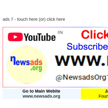
ads 7 - touch here (or) click here
Go to Main Webite
J
www.newsads.org
Foun