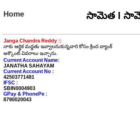
Home
సామెత l సామ
Janga Chandra Reddy ::
నాకు ఆర్ధిక మద్ధతు ఇవ్వాలనుకున్నవారి కోసం క్రింద బ్యాంక్
అక్కౌంట్ వివరాలు ఇచ్చాను.
Current Account Name:
JANATHA SAHAYAM
Current Account No :
42503771481
IFSC :
SBIN0004903
GPay & PhonePe :
8790020043