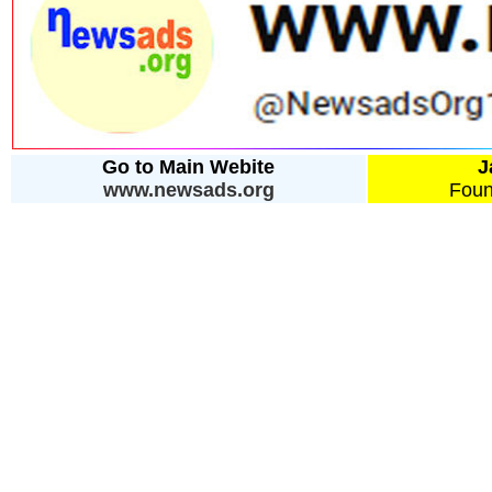
Go to Main Webite
J
www.newsads.org
Foun