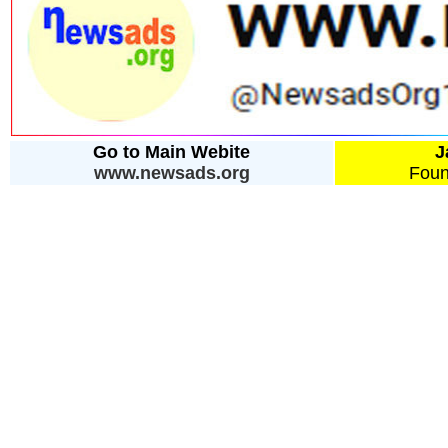
Go to Main Webite
J
www.newsads.org
Foun