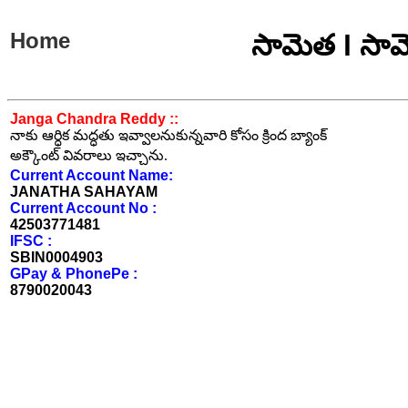
Home
సామెత l సామ
Janga Chandra Reddy ::
నాకు ఆర్ధిక మద్ధతు ఇవ్వాలనుకున్నవారి కోసం క్రింద బ్యాంక్
అక్కౌంట్ వివరాలు ఇచ్చాను.
Current Account Name:
JANATHA SAHAYAM
Current Account No :
42503771481
IFSC :
SBIN0004903
GPay & PhonePe :
8790020043