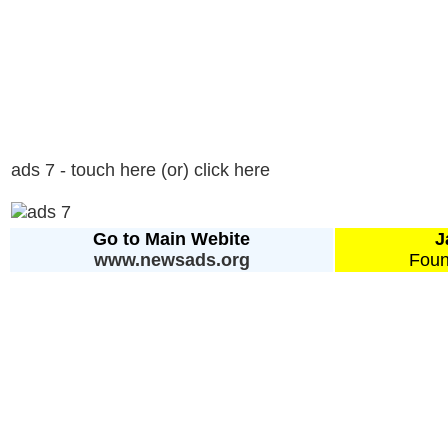
ads 7 - touch here (or) click here
Go to Main Webite
J
www.newsads.org
Foun