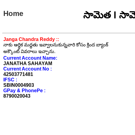
Home
సామెత l సామ
Janga Chandra Reddy ::
నాకు ఆర్ధిక మద్ధతు ఇవ్వాలనుకున్నవారి కోసం క్రింద బ్యాంక్
అక్కౌంట్ వివరాలు ఇచ్చాను.
Current Account Name:
JANATHA SAHAYAM
Current Account No :
42503771481
IFSC :
SBIN0004903
GPay & PhonePe :
8790020043