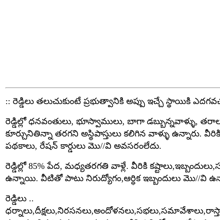
:: రెడ్డిలు తలుచుకుంటే ప్రభుత్వానికి అప్పు ఇచ్చే స్థాయికి ఎదగవచ
రెడ్డిల్లో ధనవంతులు, భూస్వాములు, బాగా డబ్బున్నవాళ్ళు, తరా
కూర్చునితిన్నా తరగని అస్థిపాస్తులు కలిగిన వాళ్ళు ఉన్నారు. వీరికి
పథకాలు, రేషన్ కార్డులు మొ//వి అవసరంలేదు.
రెడ్డిల్లో 85% పేద, మధ్యతరగతి వాళ్లే. వీరికి కష్టాలు,ఇబ్బందుల
ఉన్నాయి. వీటితో పాటు నిరుద్యోగం,ఆర్ధిక ఇబ్బందులు మొ//వి ఉన
రెడ్డిలు ..
ధర్నాలు,దీక్షలు,నిరసనలు,అందోళనలు,సభలు,సమావేశాలు,రాస్త