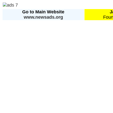
Go to Main Website
J
www.newsads.org
Foun