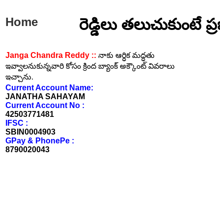
Home
రెడ్డిలు తలుచుకుంటే ప్
Janga Chandra Reddy ::
నాకు ఆర్ధిక మద్ధతు
ఇవ్వాలనుకున్నవారి కోసం క్రింద బ్యాంక్ అక్కౌంట్ వివరాలు
ఇచ్చాను.
Current Account Name:
JANATHA SAHAYAM
Current Account No :
42503771481
IFSC :
SBIN0004903
GPay & PhonePe :
8790020043