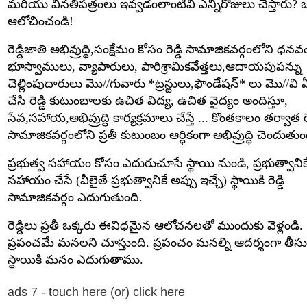
మరియు వినతిపత్రంలు ఇవ్వడంలాంటివి ఎన్నిరోజులు చేస్తారు? ఒ
ఆలోచించండి!
రెడ్డిజాతి అభివ్రుద్ధి,సంక్షేమం కోసం రెడ్డి సామాజికవర్గంలోని ధన
భూస్వాములు, వ్యాపారులు, పారిశ్రామికవేత్తలు,ఆదాయపుపన్ను
చెల్లింపుదారులు మొ//గువారు *ట్రస్టులు,ఫౌండేషన్* లు మొ//వి 
చేసి రెడ్డి కుటుంబాలకు ఉచిత విద్య, ఉచిత వైద్యం అందిస్తూ,
సేవ,సహాయ,అభివ్రుద్ధి కార్యక్రమాలు చేస్తే ... కొంతకాలం తర్వాత రెడ
సామాజికవర్గంలోని ప్రతీ కుటుంబం ఆర్ధికంగా అభివ్రుద్ధి చెందుతుం
ప్రభుత్వ సహాయం కోసం ఎదురుచూసే స్థాయి నుండి, ప్రభుత్వానిక
సహాయం చేసే (వీలైతే ప్రభుత్వానికే అప్పు ఇచ్చే) స్థాయికి రెడ్డి
సామాజికవర్గం ఎదుగుతుంది.
రెడ్డిలు ప్రతీ ఒక్కరు ఈవిధమైన ఆలోచనలతో ముందుకు వెళ్లండి.
ప్రపంచమే మనలని చూస్తుంది. ప్రపంచం మనల్ని ఆదర్శంగా తీసు
స్థాయికి మనం ఎదుగుతాము.
ads 7 - touch here (or) click here