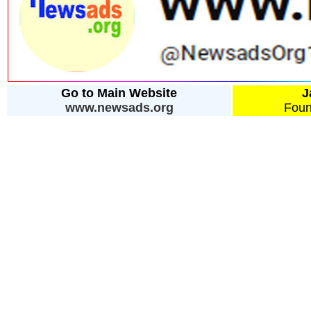
Go to Main Website
J
www.newsads.org
Foun