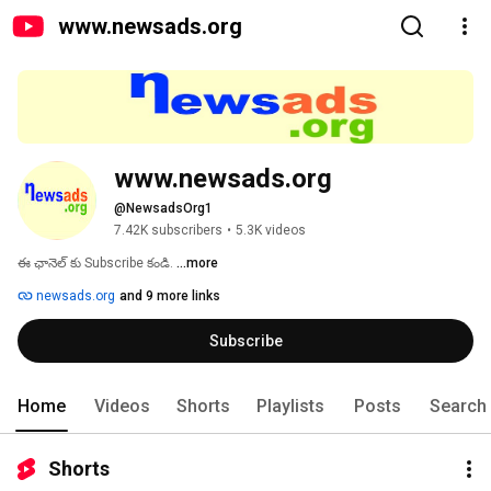
www.newsads.org
www.newsads.org
@NewsadsOrg1
7.42K subscribers
•
5.3K videos
ఈ ఛానెల్ కు Subscribe కండి. 
...more
newsads.org
and 9 more links
Subscribe
Home
Videos
Shorts
Playlists
Posts
Search
Shorts