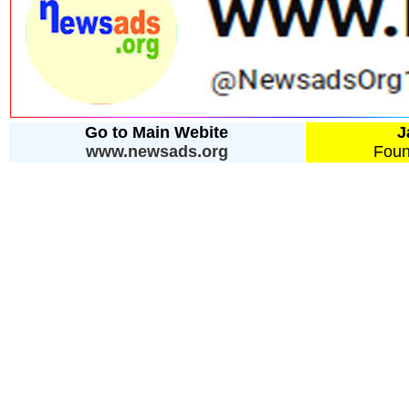
Go to Main Webite
J
www.newsads.org
Foun