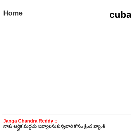
Home
cuba
Janga Chandra Reddy ::
నాకు ఆర్ధిక మద్ధతు ఇవ్వాలనుకున్నవారి కోసం క్రింద బ్యాంక్