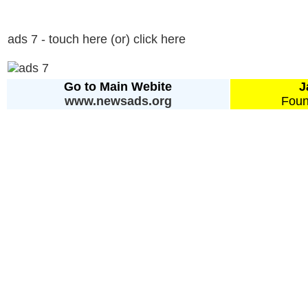
ads 7 - touch here (or) click here
Go to Main Webite
J
www.newsads.org
Foun