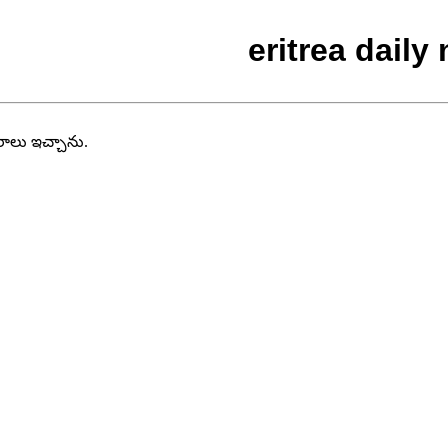
eritrea dail
వరాలు ఇచ్చాను.